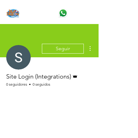
Más acciones
Seguir
Administrador
Site Login (Integrations)
0 seguidores
0 seguidos