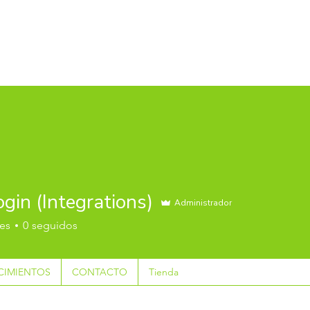
ogin (Integrations)
Administrador
es
0
seguidos
IMIENTOS
CONTACTO
Tienda