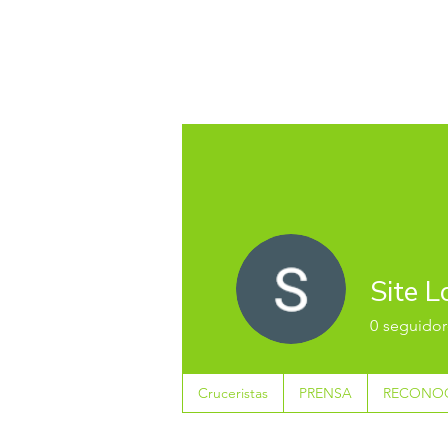
Site L
0
seguidor
Cruceristas
PRENSA
RECONOC